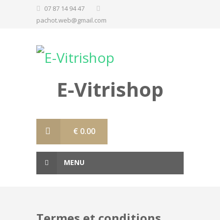
07 87 14 94 47
pachot.web@gmail.com
E-Vitrishop
€
0.00
MENU
Termes et conditions