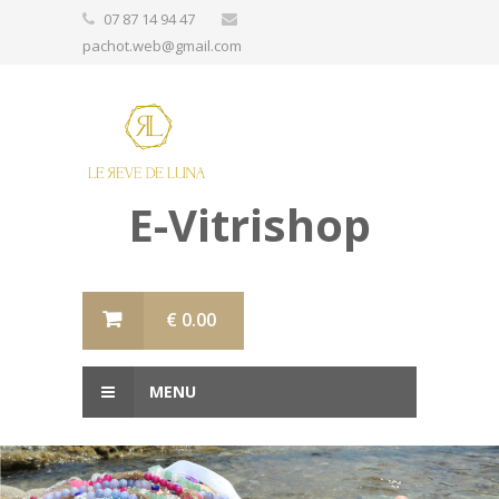
07 87 14 94 47
pachot.web@gmail.com
E-Vitrishop
€
0.00
MENU