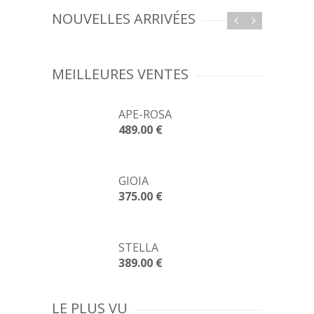
NOUVELLES ARRIVÉES
SOLDE
PRO
MEILLEURES VENTES
APE-ROSA
489.00 €
GIOIA
375.00 €
STELLA
389.00 €
BRACELETS
BRACELETS
BRACELET JAUNE PAILLE
BRACELET JAUNE PAI
Pour devis
70.00 €
69.99 €
LE PLUS VU