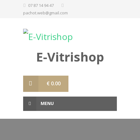
07 87 14 94 47
pachot.web@gmail.com
E-Vitrishop
€
0.00
MENU