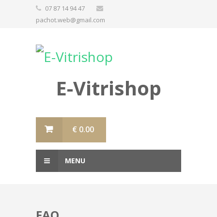
07 87 14 94 47
pachot.web@gmail.com
E-Vitrishop
€
0.00
MENU
FAQ