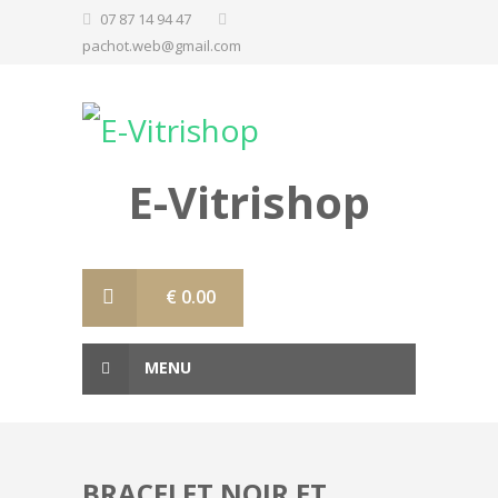
07 87 14 94 47
pachot.web@gmail.com
E-Vitrishop
€
0.00
MENU
BRACELET NOIR ET